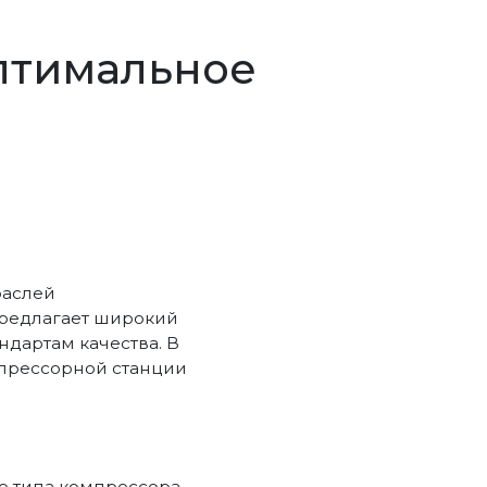
оптимальное
раслей
предлагает широкий
дартам качества. В
мпрессорной станции
 типа компрессора.