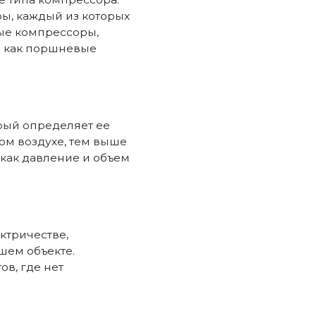
ы, каждый из которых
вые компрессоры,
а как поршневые
рый определяет ее
ом воздухе, тем выше
 как давление и объем
ктричестве,
шем объекте.
в, где нет