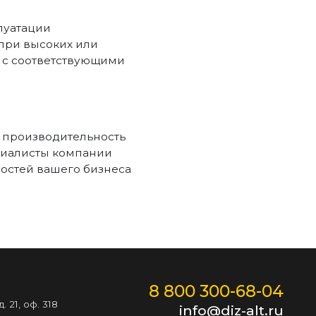
луатации
 при высоких или
 с соответствующими
 производительность
ециалисты компании
остей вашего бизнеса
8 800 300-68-04
 21, оф. 318
info@diz-alt.ru