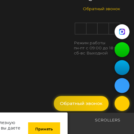
Обратный звонок
Режим работы
пн-пт с 09:00 до 18:00
сб-вс Выходной
Обратный звонок
SCROLLERS
олезную
 вы даете
Принять