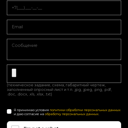
(техническое задание, схема, габаритный чертеж,
заполненный опросный лист и т.п. .jpg, .jpeg, .png, .pdf,
.doc, .docx, .xls, .xlsx, .txt)
Я принимаю условия
политики обработки персональных данных
и даю согласие на
обработку персональных данных
.