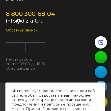
Контакты
8 800 300-68-04
info@diz-alt.ru
Обратный звонок
Режим работы
пн-пт с 09:00 до 18:00
сб-вс Выходной
Все права защищены © 2026
Мы используем файлы cookie на нашем веб-
ООО "ДИЗАЛЬТ"
сайте, чтобы предоставить вам наиболее
ИНН 6318069799 ОГРН 1226300038194
полезную информацию, запоминая ваши
предпочтения и повторные посещения.
Политика конфиденциальности
Нажав “Принять”, вы даете согласие на