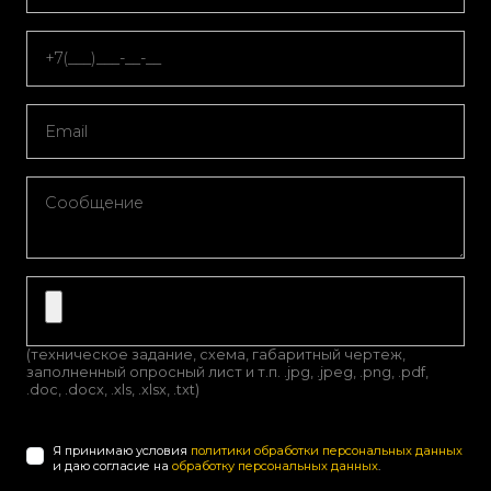
(техническое задание, схема, габаритный чертеж,
заполненный опросный лист и т.п. .jpg, .jpeg, .png, .pdf,
.doc, .docx, .xls, .xlsx, .txt)
Я принимаю условия
политики обработки персональных данных
и даю согласие на
обработку персональных данных
.