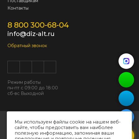
Поставщикам
Контакты
8 800 300-68-04
info@diz-alt.ru
Обратный звонок
Режим работы
пн-пт с 09:00 до 18:00
сб-вс Выходной
Все права защищены © 2026
Мы используем файлы cookie на нашем веб-
ООО "ДИЗАЛЬТ"
сайте, чтобы предоставить вам наиболее
ИНН 6318069799 ОГРН 1226300038194
полезную информацию, запоминая ваши
предпочтения и повторные посещения.