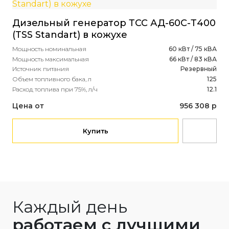
Дизельный генератор ТСС АД-60С-Т400
Ди
(TSS Standart) в кожухе
(R
Мощность номинальная
60 кВт / 75 кВА
Мощ
Мощность максимальная
66 кВт / 83 кВА
Мощ
Источник питания
Резервный
Ист
Объем топливного бака, л
125
Объ
Расход топлива при 75%, л/ч
12.1
Рас
Цена от
956 308 р
Це
Купить
Каждый день
работаем с лучшими