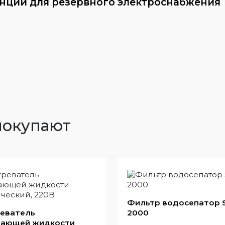
анций для резервного электроснабжения
покупают
Фильтр водосепатор S
еватель
2000
ающей жидкости