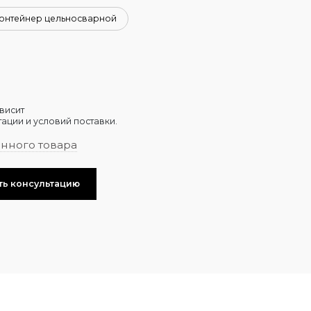
онтейнер цельносварной
висит
ации и условий поставки.
анного товара
ть консультацию