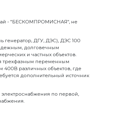
йчай - "БЕСКОМПРОМИСНАЯ", не
 генератор, ДГУ, ДЭС), ДЭС 100
надежным, долговечным
ерческих и частных объектов.
ия трехфазным переменным
м 400В различных объектов, где
требуется дополнительный источник
а электроснабжения по первой,
набжения.