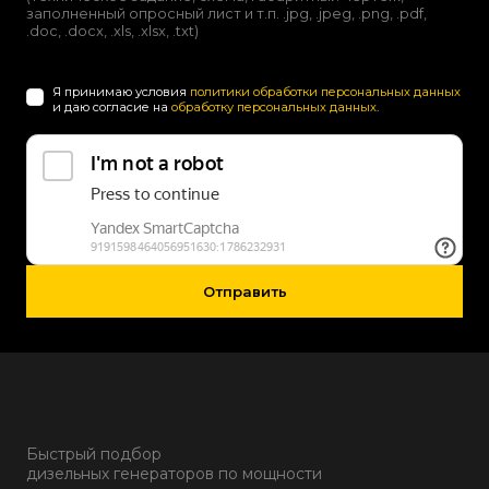
заполненный опросный лист и т.п. .jpg, .jpeg, .png, .pdf,
.doc, .docx, .xls, .xlsx, .txt)
Я принимаю условия
политики обработки персональных данных
и даю согласие на
обработку персональных данных
.
Отправить
Быстрый подбор
дизельных генераторов по мощности